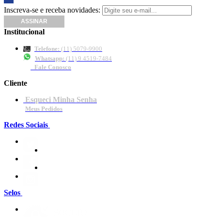
Inscreva-se e receba novidades:
Institucional
Telefone:
(11) 5079-9900
Whatsapp:
(11) 9 4519-7484
Fale Conosco
Cliente
Esqueci Minha Senha
Meus Pedidos
Redes Sociais
Selos