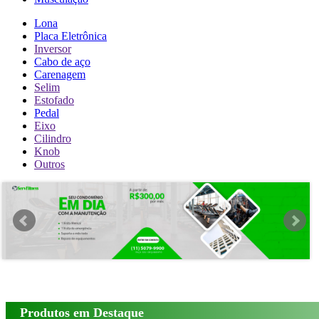
Lona
Placa Eletrônica
Inversor
Cabo de aço
Carenagem
Selim
Estofado
Pedal
Eixo
Cilindro
Knob
Outros
Produtos em Destaque