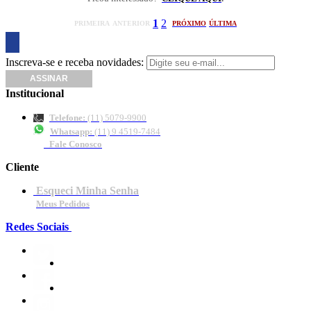
1
2
PRIMEIRA
ANTERIOR
PRÓXIMO
ÚLTIMA
Inscreva-se e receba novidades:
Institucional
Telefone:
(11) 5079-9900
Whatsapp:
(11) 9 4519-7484
Fale Conosco
Cliente
Esqueci Minha Senha
Meus Pedidos
Redes Sociais